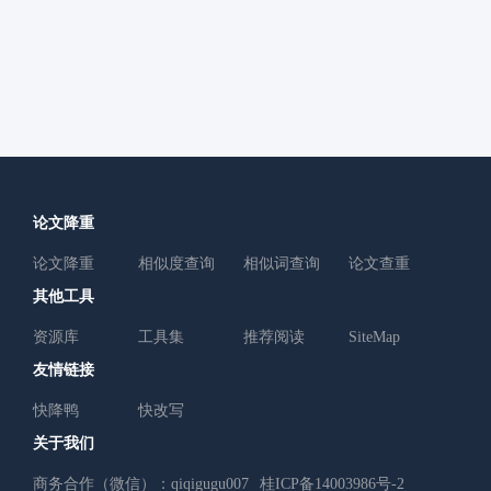
论文降重
论文降重
相似度查询
相似词查询
论文查重
其他工具
资源库
工具集
推荐阅读
SiteMap
友情链接
快降鸭
快改写
关于我们
商务合作（微信）：qiqigugu007
桂ICP备14003986号-2